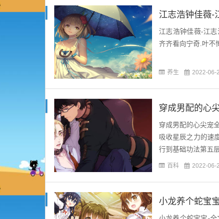
江志浩钟佳薇-
江志浩钟佳薇-江志
齐齐看向宁奇.叶不悔
养生
2022-06-
穿成男配的心尖
穿成男配的心尖宠全
吸收星辰之力的速度
行到基础功法第五层
聚本命星辰,更是凝聚
百科
2022-06-
小龙养个蛇宝宝
小龙养个蛇宝宝-全