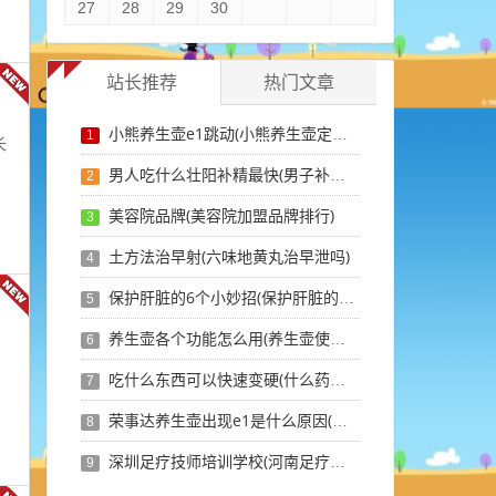
27
28
29
30
站长推荐
热门文章
小熊养生壶e1跳动(小熊养生壶定时和预约)
1
长
男人吃什么壮阳补精最快(男子补精壮阳吃什么好)
2
美容院品牌(美容院加盟品牌排行)
3
土方法治早射(六味地黄丸治早泄吗)
4
保护肝脏的6个小妙招(保护肝脏的最佳穴位)
5
养生壶各个功能怎么用(养生壶使用说明书图文)
6
吃什么东西可以快速变硬(什么药吃了会一直硬)
7
荣事达养生壶出现e1是什么原因(养生壶显示e1是哪坏了)
8
深圳足疗技师培训学校(河南足疗技师培训学校)
9