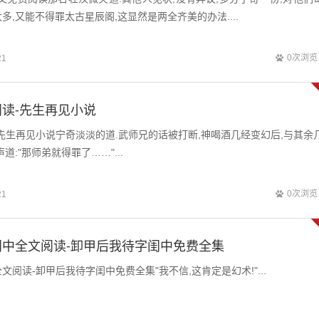
多,又能不得罪太古星辰阁,这显然是两全齐美的办法....
0次浏览
21
读-先生再见小说
先生再见小说宁奇淡淡的道.武师兄的话被打断,神喝酒几经变幻后,与其余
道:"那师弟就得罪了……"...
0次浏览
21
中全文阅读-卸甲后我待字闺中免费全集
阅读-卸甲后我待字闺中免费全集"我不信,这肯定是幻术!"...