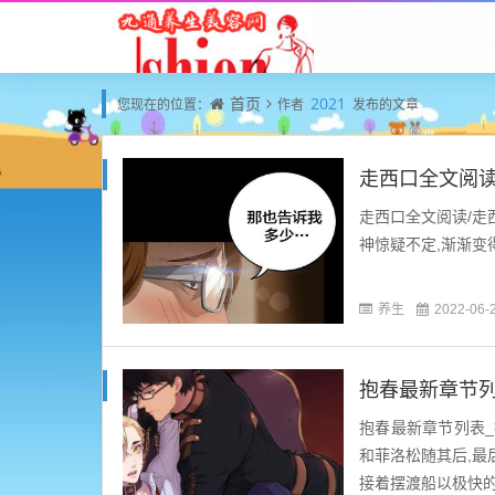
首页
2021
您现在的位置：
作者
发布的文章
走西口全文阅读
走西口全文阅读/走
神惊疑不定,渐渐变得
养生
2022-06-
抱春最新章节列
抱春最新章节列表_
和菲洛松随其后,最
接着摆渡船以极快的速