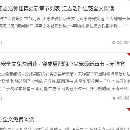
江志浩钟佳薇最新章节列表-江志浩钟佳薇全文阅读
浩钟佳薇最新章节列表-江志浩钟佳薇全文阅读宁奇微笑道.三人微微一怔
笑了笑,"何问题?""神弃之地路途遥远,十年时间,恐怕连去程都不够……"..
0次浏览
21
宠全文免费阅读 - 穿成男配的心尖宠最新章节 - 无弹窗
文免费阅读 - 穿成男配的心尖宠最新章节 - 无弹窗宁奇当时修行基础功法
奇慢,勉强达到了合格的标准线,情图理来说,至少要花两三千年才有可能
,至于凝聚本命星辰,那可能性更低,可现在不过一百多年的时间,宁奇已经
了二阶太古...
0次浏览
21
-全文免费阅读
文免费阅读那名壮汉微笑道.其他人见状,没有异议,多分宁奇一份,对他们